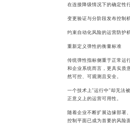
在连接降级情况下的确定性
变更验证与分阶段发布控制
约束自动化风险的运营防护
重新定义弹性的衡量标准
传统弹性指标侧重于正常运
和企业系统而言，更具实质
然可控、可观测且安全。
哲：100年前是电机，今天是AI，企业价
三一集团：数字化是
值正在重新排序
一个技术上"运行中"却无法
正意义上的运营可用性。
随着企业不断扩展边缘部署、
控制平面已成为首要的风险