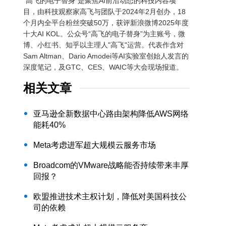
“高飞的电子替身”是聚焦AI前沿动态的科技内容项
目，由科技观察家高飞与团队于2024年2月创办，18
个月内全平台粉丝突破50万，获评新浪微博2025年度
十大AI KOL。公众号“高飞的电子替身”为主账号，微
博、小红书、知乎以主理人"高飞"运营。代表作含对
Sam Altman、Dario Amodei等AI实验室创始人发言的
深度笔记，及GTC、CES、WAIC等大会现场报道。
相关文章
亚马逊全新数据中心路由架构降低AWS网络
能耗40%
Meta考虑进军超大规模云服务市场
Broadcom的VMware战略能否持续带来丰厚
回报？
欧盟推进技术主权计划，降低对美国科技公
司的依赖