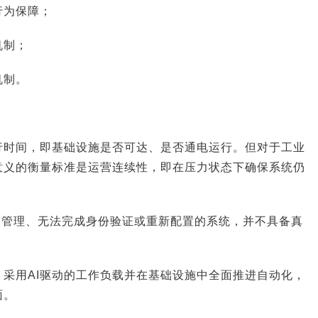
行为保障；
机制；
机制。
行时间，即基础设施是否可达、是否通电运行。但对于工业
意义的衡量标准是运营连续性，即在压力状态下确保系统仍
必选项，AI是生存项
因湃电池 × 达索系统：如何共创出一套
业最佳实践
被管理、无法完成身份验证或重新配置的系统，并不具备真
采用AI驱动的工作负载并在基础设施中全面推进自动化，
面。